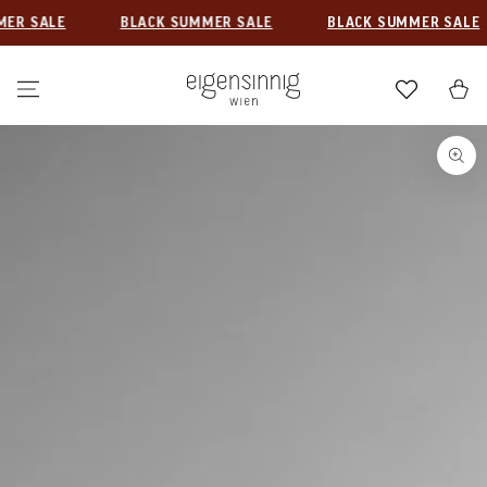
ZUM INHALT
 SALE
BLACK SUMMER SALE
BLACK SUMMER SALE
SPRINGEN
Warenkor
ZU DEN
PRODUKTINFORMATIONEN
SPRINGEN