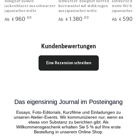
designer damen
schwarzer, designer herren
schwarze des
jackenblazer aus schwarzer
kurzmantel mit stehkragen
weste für her
japanischer wolle
aus japanischer wolle
japanischer w
Regulärer
Regulärer
Regulärer
,00
,00
,
960
1.380
590
Ab
Ab
Ab
€
€
€
Preis
Preis
Preis
Das eigensinnig Journal im Posteingang
Essays, Foto-Editorials, Kurzfilme und Einladungen zu
unseren Atelier-Events. Wir kommunizieren nur, wenn es
etwas von Substanz zu berichten gibt. Als
Willkommensgeschenk erhalten Sie 5 % auf Ihre erste
Bestellung in unserem Online Shop.