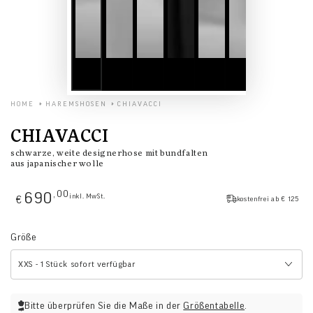
HOME
HAREMSHOSEN
CHIAVACCI
CHIAVACCI
schwarze, weite designerhose mit bundfalten
aus japanischer wolle
Regulärer
,00
690
inkl. MwSt.
Preis
€
kostenfrei ab € 125
Größe
XXS - 1 Stück sofort verfügbar
Bitte überprüfen Sie die Maße in der
Größentabelle
.