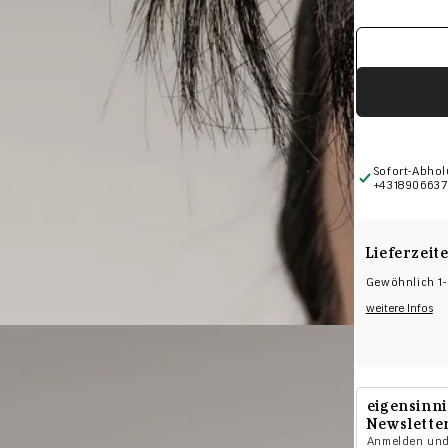
Medien
2
in
modal
aufmachen
Sofort-Abhol
+4318906637
Lieferzeit
Gewöhnlich 1-
weitere Infos
eigensinn
Newslette
Anmelden und