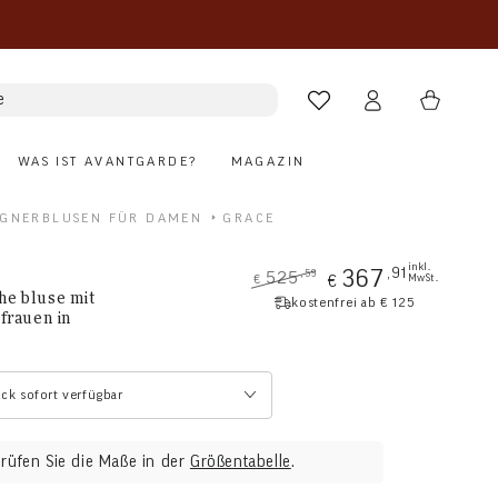
Warenkorb
e
Einloggen
WAS IST AVANTGARDE?
MAGAZIN
IGNERBLUSEN FÜR DAMEN
GRACE
inkl.
,91
367
,59
525
€
MwSt.
€
he bluse mit
Regulärer
Verkaufspreis
kostenfrei ab € 125
Preis
 frauen in
ück sofort verfügbar
prüfen Sie die Maße in der
Größentabelle
.