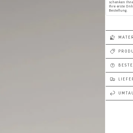
schenken Ihne
Ihre erste Onl
Bestellung.
MATER
PROD
Medien
4
in
BEST
modal
aufmachen
LIEF
UMTA