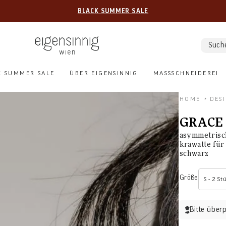
BLACK SUMMER SALE
Such
K SUMMER SALE
ÜBER EIGENSINNIG
MASSSCHNEIDEREI
HOME
DES
GRACE
asymmetrisc
krawatte für
schwarz
Größe
S - 2 St
Bitte über