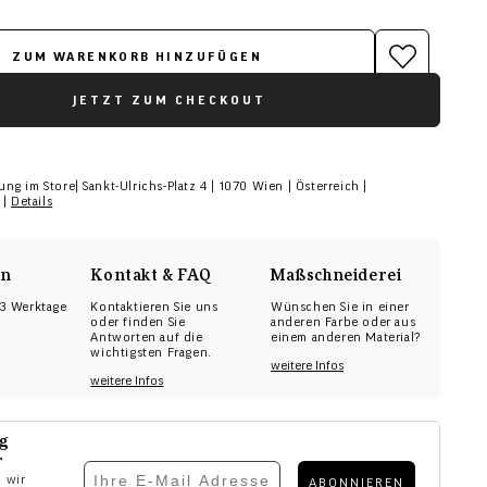
ZUM WARENKORB HINZUFÜGEN
JETZT ZUM CHECKOUT
ung im Store|
Sankt-Ulrichs-Platz 4 | 1070 Wien | Österreich
|
 |
Details
en
Kontakt & FAQ
Maßschneiderei
3 Werktage
Kontaktieren Sie uns
Wünschen Sie in einer
oder finden Sie
anderen Farbe oder aus
Antworten auf die
einem anderen Material?
wichtigsten Fragen.
weitere Infos
weitere Infos
ig
r
E-mail eingabe
 wir
ABONNIEREN