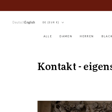
ZUM INHALT
SPRINGEN
Land/Region
Deutsch
English
DE (EUR €)
Sprache
ALLE
DAMEN
HERREN
BLAC
Kontakt - eige