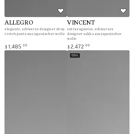
ALLEGRO
VINCENT
elegante, schwarze designer drop
extravagantes, schwarzes
crotch pants aus japanischer wolle
designer sakko aus japanischer
wolle
Regulärer
Regulärer
.00
.00
1,485
2,472
$
$
Preis
Preis
DEAL