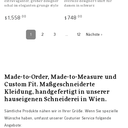
extravaganter, großer designer
oversize designer t-shirt für
schal im eleganten grunge style
damen in schwarz
Regulärer
Regulärer
.00
.00
1,558
748
$
$
Preis
Preis
1
2
3
…
12
Nächste ›
Made-to-Order, Made-to-Measure und
Custom Fit. Maßgeschneiderte
Kleidung, handgefertigt in unserer
hauseigenen Schneiderei in Wien.
Sämtliche Produkte nähen wir in Ihrer Größe. Wenn Sie spezielle
Wünsche haben, umfasst unserer Couturier Service folgende
Angebote: