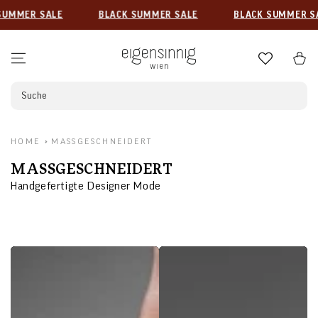
ZUM INHALT
MMER SALE
BLACK SUMMER SALE
BLACK SUMMER SAL
SPRINGEN
Warenkor
Suche
HOME
MASSGESCHNEIDERT
KOLLEKTION:
MASSGESCHNEIDERT
Handgefertigte Designer Mode