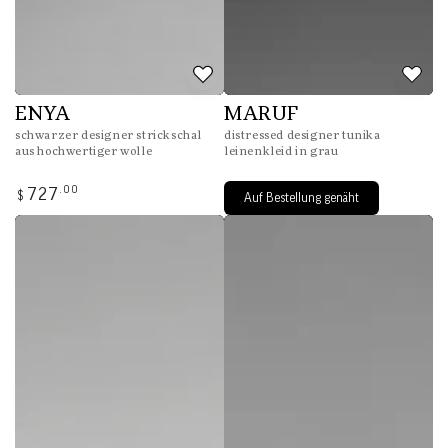
ENYA
MARUF
schwarzer designer strickschal
distressed designer tunika
aus hochwertiger wolle
leinenkleid in grau
Regulärer
.00
727
$
Auf Bestellung genäht
Preis