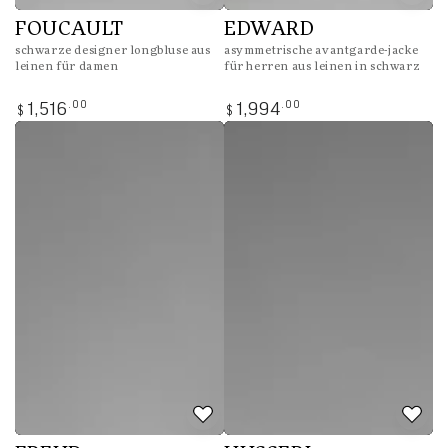
FOUCAULT
EDWARD
schwarze designer longbluse aus
asymmetrische avantgarde-jacke
leinen für damen
für herren aus leinen in schwarz
Regulärer
Regulärer
.00
.00
1,516
1,994
$
$
Preis
Preis