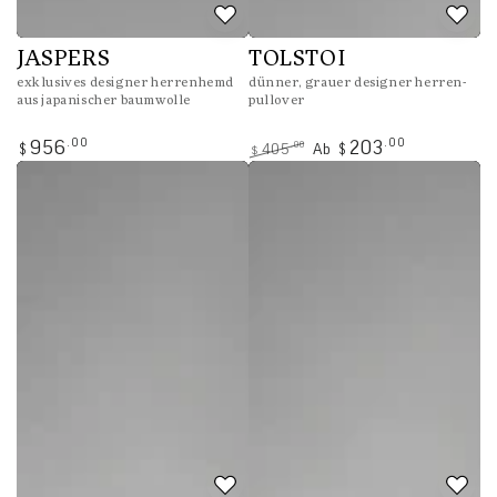
JASPERS
TOLSTOI
exklusives designer herrenhemd
dünner, grauer designer herren-
aus japanischer baumwolle
pullover
Regulärer
.00
.00
956
203
.00
405
Ab
$
$
$
Preis
Regulärer
Verkaufspreis
Preis